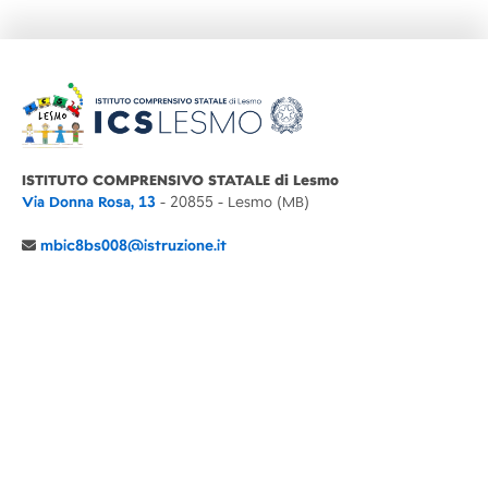
ISTITUTO COMPRENSIVO STATALE di Lesmo
Via Donna Rosa, 13
- 20855 - Lesmo (MB)
mbic8bs008@istruzione.it
039 6065803
Cod.Mecc. MBIC8BS008
C.F. 94030860152 Cod. Un. P.A. UFIMUQ
CONTATTI
CHI SIAMO
DIDATTICA
NEWS
NOTE LEGALI
PRIVACY