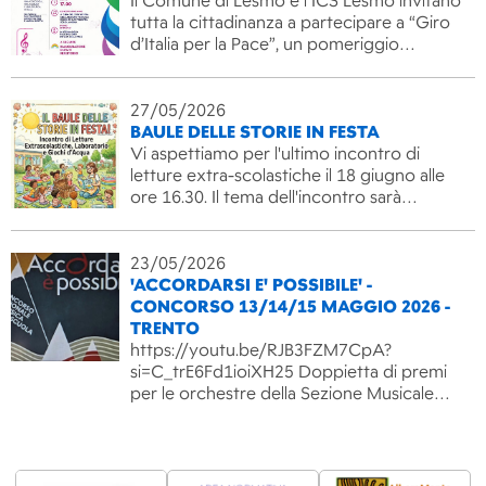
Il Comune di Lesmo e l’ICS Lesmo invitano
tutta la cittadinanza a partecipare a “Giro
d’Italia per la Pace”, un pomeriggio…
27/05/2026
BAULE DELLE STORIE IN FESTA
Vi aspettiamo per l'ultimo incontro di
letture extra-scolastiche il 18 giugno alle
ore 16.30. Il tema dell'incontro sarà…
23/05/2026
'ACCORDARSI E' POSSIBILE' -
CONCORSO 13/14/15 MAGGIO 2026 -
TRENTO
https://youtu.be/RJB3FZM7CpA?
si=C_trE6Fd1ioiXH25 Doppietta di premi
per le orchestre della Sezione Musicale…