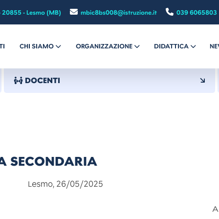
- 20855 - Lesmo (MB)
mbic8bs008@istruzione.it
039 6065803
TI
CHI SIAMO
ORGANIZZAZIONE
DIDATTICA
NE
DOCENTI
LA SECONDARIA
6/05/2025
A