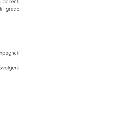
i docenti
i I grado
impegnati
 svolgerà