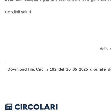
Cordiali saluti
Il Dirigente sco
dell’Amministrazione digitale e n
Download File: Circ_n_192_del_26_05_2025_giornate_d
CIRCOLARI