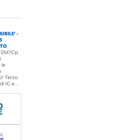
IBILE' -
5
NTO
B3FZM7Cp
5
 le
e
o! Terzo
 di IC e…