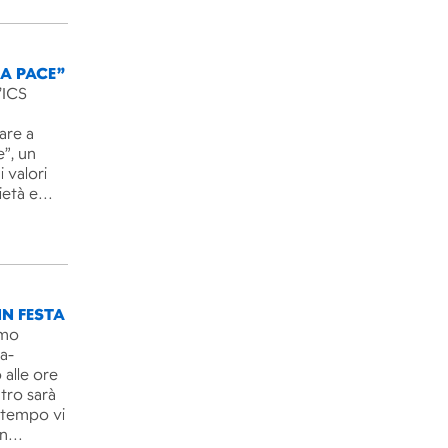
LA PACE”
’ICS
are a
e”, un
 valori
rietà e…
IN FESTA
imo
ra-
 alle ore
ntro sarà
l tempo vi
un…