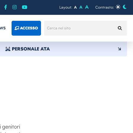
A
A
Layout:
A
Contrasto:
WS
ACCESSO
PERSONALE ATA
i genitori