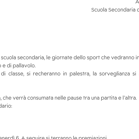
A
Scuola Secondaria d
a scuola secondaria, le giornate dello sport che vedranno 
o e di pallavolo.
di classe, si recheranno in palestra, la sorveglianza si
he verrà consumata nelle pause tra una partita e l’altra.
ario:
venerdì 6. A seguire si terranno le premiazioni.