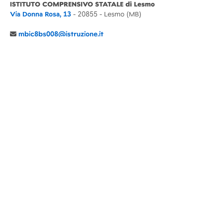
ISTITUTO COMPRENSIVO STATALE di Lesmo
Via Donna Rosa, 13
- 20855 - Lesmo (MB)
mbic8bs008@istruzione.it
039 6065803
Cod.Mecc. MBIC8BS008
C.F. 94030860152 Cod. Un. P.A. UFIMUQ
CONTATTI
CHI SIAMO
DIDATTICA
NEWS
NOTE LEGALI
PRIVACY
COOKIE POLICY
DICHIARAZIONE AGID
GENITORI
DOCENTI
PERSONALE ATA
ACCESSO