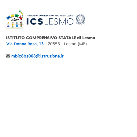
ISTITUTO COMPRENSIVO STATALE di Lesmo
Via Donna Rosa, 13
- 20855 - Lesmo (MB)
mbic8bs008@istruzione.it
039 6065803
Cod.Mecc. MBIC8BS008
C.F. 94030860152 Cod. Un. P.A. UFIMUQ
CONTATTI
CHI SIAMO
DIDATTICA
NEWS
NOTE LEGALI
PRIVACY
COOKIE POLICY
DICHIARAZIONE AGID