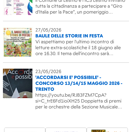
Il Comune di Lesmo e l’ICS Lesmo invitano
tutta la cittadinanza a partecipare a “Giro
d’Italia per la Pace”, un pomeriggio…
27/05/2026
BAULE DELLE STORIE IN FESTA
Vi aspettiamo per l'ultimo incontro di
letture extra-scolastiche il 18 giugno alle
ore 16.30. Il tema dell'incontro sarà…
23/05/2026
'ACCORDARSI E' POSSIBILE' -
CONCORSO 13/14/15 MAGGIO 2026 -
TRENTO
https://youtu.be/RJB3FZM7CpA?
si=C_trE6Fd1ioiXH25 Doppietta di premi
per le orchestre della Sezione Musicale…