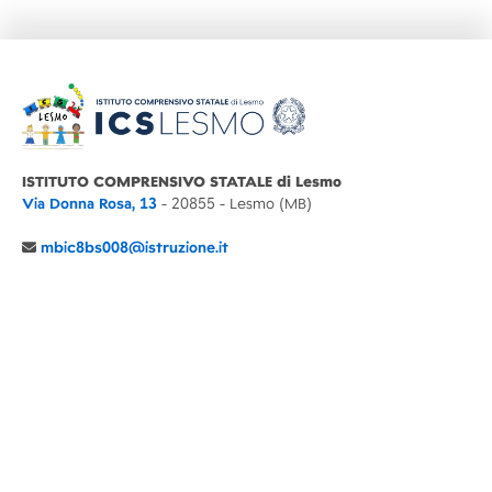
ISTITUTO COMPRENSIVO STATALE di Lesmo
Via Donna Rosa, 13
- 20855 - Lesmo (MB)
mbic8bs008@istruzione.it
039 6065803
Cod.Mecc. MBIC8BS008
C.F. 94030860152 Cod. Un. P.A. UFIMUQ
CONTATTI
CHI SIAMO
DIDATTICA
NEWS
NOTE LEGALI
PRIVACY