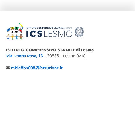
ISTITUTO COMPRENSIVO STATALE di Lesmo
Via Donna Rosa, 13
- 20855 - Lesmo (MB)
mbic8bs008@istruzione.it
039 6065803
Cod.Mecc. MBIC8BS008
C.F. 94030860152 Cod. Un. P.A. UFIMUQ
CONTATTI
CHI SIAMO
DIDATTICA
NEWS
NOTE LEGALI
PRIVACY