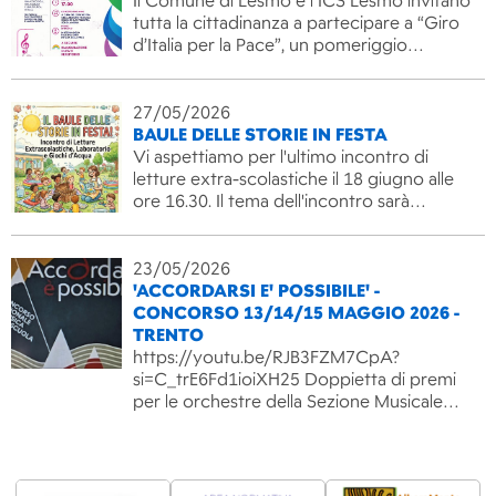
Il Comune di Lesmo e l’ICS Lesmo invitano
tutta la cittadinanza a partecipare a “Giro
d’Italia per la Pace”, un pomeriggio…
27/05/2026
BAULE DELLE STORIE IN FESTA
Vi aspettiamo per l'ultimo incontro di
letture extra-scolastiche il 18 giugno alle
ore 16.30. Il tema dell'incontro sarà…
23/05/2026
'ACCORDARSI E' POSSIBILE' -
CONCORSO 13/14/15 MAGGIO 2026 -
TRENTO
https://youtu.be/RJB3FZM7CpA?
si=C_trE6Fd1ioiXH25 Doppietta di premi
per le orchestre della Sezione Musicale…