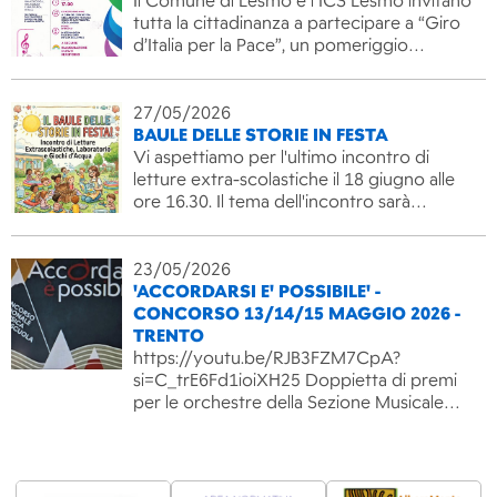
Il Comune di Lesmo e l’ICS Lesmo invitano
tutta la cittadinanza a partecipare a “Giro
d’Italia per la Pace”, un pomeriggio…
27/05/2026
BAULE DELLE STORIE IN FESTA
Vi aspettiamo per l'ultimo incontro di
letture extra-scolastiche il 18 giugno alle
ore 16.30. Il tema dell'incontro sarà…
23/05/2026
'ACCORDARSI E' POSSIBILE' -
CONCORSO 13/14/15 MAGGIO 2026 -
TRENTO
https://youtu.be/RJB3FZM7CpA?
si=C_trE6Fd1ioiXH25 Doppietta di premi
per le orchestre della Sezione Musicale…