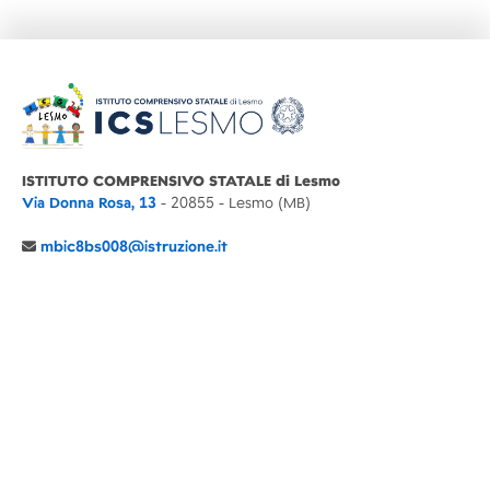
ISTITUTO COMPRENSIVO STATALE di Lesmo
Via Donna Rosa, 13
- 20855 - Lesmo (MB)
mbic8bs008@istruzione.it
039 6065803
Cod.Mecc. MBIC8BS008
C.F. 94030860152 Cod. Un. P.A. UFIMUQ
CONTATTI
CHI SIAMO
DIDATTICA
NEWS
NOTE LEGALI
PRIVACY