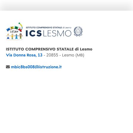
ISTITUTO COMPRENSIVO STATALE di Lesmo
Via Donna Rosa, 13
- 20855 - Lesmo (MB)
mbic8bs008@istruzione.it
039 6065803
Cod.Mecc. MBIC8BS008
C.F. 94030860152 Cod. Un. P.A. UFIMUQ
CONTATTI
CHI SIAMO
DIDATTICA
NEWS
NOTE LEGALI
PRIVACY