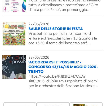
Il Comune di Lesmo e l’ICS Lesmo invitano
tutta la cittadinanza a partecipare a “Giro
d’Italia per la Pace”, un pomeriggio…
27/05/2026
BAULE DELLE STORIE IN FESTA
Vi aspettiamo per l'ultimo incontro di
letture extra-scolastiche il 18 giugno alle
ore 16.30. Il tema dell'incontro sarà…
23/05/2026
'ACCORDARSI E' POSSIBILE' -
CONCORSO 13/14/15 MAGGIO 2026 -
TRENTO
https://youtu.be/RJB3FZM7CpA?
si=C_trE6Fd1ioiXH25 Doppietta di premi
per le orchestre della Sezione Musicale…