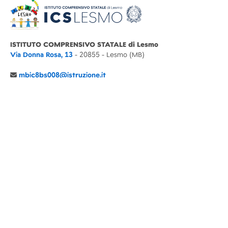
ISTITUTO COMPRENSIVO STATALE di Lesmo
Via Donna Rosa, 13
- 20855 - Lesmo (MB)
mbic8bs008@istruzione.it
039 6065803
Cod.Mecc. MBIC8BS008
C.F. 94030860152 Cod. Un. P.A. UFIMUQ
CONTATTI
CHI SIAMO
DIDATTICA
NEWS
NOTE LEGALI
PRIVACY
COOKIE POLICY
DICHIARAZIONE AGID
GENITORI
DOCENTI