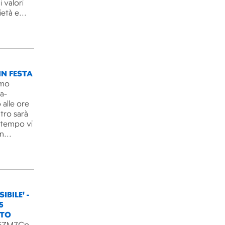
 valori
rietà e…
IN FESTA
imo
ra-
 alle ore
ntro sarà
l tempo vi
un…
IBILE' -
5
NTO