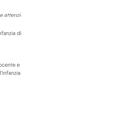
e attenzione di:
Infanzia di Lesmo
E, p.c.:
ocente e ATA
l’Infanzia di Lesmo
Atti