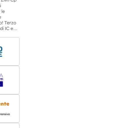
B3FZM7Cp
5
 le
e
o! Terzo
 di IC e…