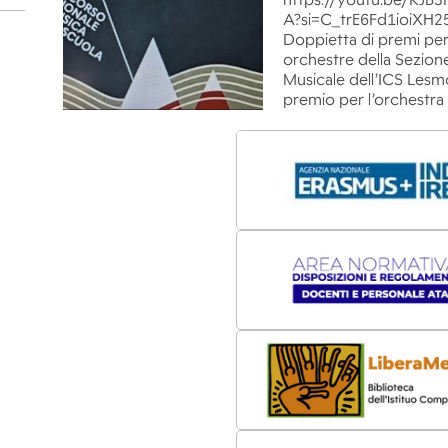
https://youtu.be/RJ
A?si=C_trE6Fd1ioiXH2
Doppietta di premi per
orchestre della Sezion
Musicale dell’ICS Lesm
premio per l’orchestra