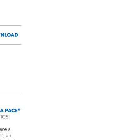
NLOAD
LA PACE”
’ICS
are a
e”, un