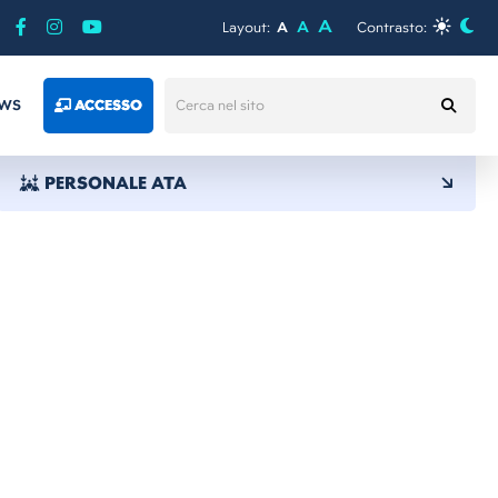
A
A
Layout:
A
Contrasto:
WS
ACCESSO
PERSONALE ATA