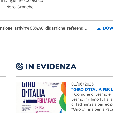
lastico
Piero Granchelli
Download File: Circolare_n_190_del_23_05_2025_Sospensione_attivit%C3%A0_didattiche_referendum_abrogativi_8_9_giugno_2025_scuola_infanzia_Lesmo.pdf
DOW
IN EVIDENZA
01/06/2026
“GIRO D’ITALIA PER 
Il Comune di Lesmo e l
Lesmo invitano tutta la
cittadinanza a partecip
“Giro d’Italia per la Pac