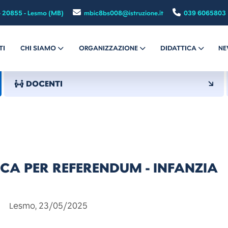
- 20855 - Lesmo (MB)
mbic8bs008@istruzione.it
039 6065803
TI
CHI SIAMO
ORGANIZZAZIONE
DIDATTICA
NE
DOCENTI
CA PER REFERENDUM - INFANZIA
23/05/2025