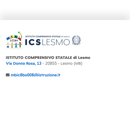
ISTITUTO COMPRENSIVO STATALE di Lesmo
Via Donna Rosa, 13
- 20855 - Lesmo (MB)
mbic8bs008@istruzione.it
039 6065803
Cod.Mecc. MBIC8BS008
C.F. 94030860152 Cod. Un. P.A. UFIMUQ
CONTATTI
CHI SIAMO
DIDATTICA
NEWS