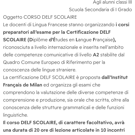
Agli alunni classi III
Scuola Secondaria di I Grado
Oggetto CORSO DELF SCOLAIRE
Le docenti di Lingua Francese stanno organizzando
i corsi
preparatori
all’esame per la Certificazione DELF
SCOLAIRE (D
iplôme
d'É
tudes en
L
angue
F
rançaise
),
riconosciuta a livello internazionale e inserita nell’ambito
delle competenze comunicative di livello
A2
stabilite dal
Quadro Comune Europeo di Riferimento per la
conoscenza delle lingue straniere.
La certificazione DELF SCOLAIRE è proposta
dall’Institut
Français de Milan
ed organizza gli esami che
comprendono la valutazione delle diverse competenze di
comprensione e produzione, sia orale che scritta, oltre alla
conoscenza delle strutture grammaticali e delle funzioni
linguistiche.
Il corso DELF SCOLAIRE, di carattere facoltativo, avrà
una durata di 20 ore di lezione articolate in 10 incontri