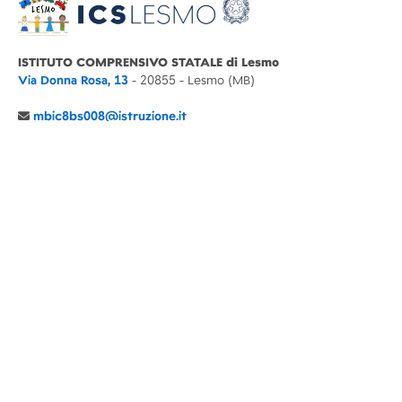
ISTITUTO COMPRENSIVO STATALE di Lesmo
Via Donna Rosa, 13
- 20855 - Lesmo (MB)
mbic8bs008@istruzione.it
039 6065803
Cod.Mecc. MBIC8BS008
C.F. 94030860152 Cod. Un. P.A. UFIMUQ
CONTATTI
CHI SIAMO
DIDATTICA
NEWS
NOTE LEGALI
PRIVACY
COOKIE POLICY
DICHIARAZIONE AGID
GENITORI
DOCENTI