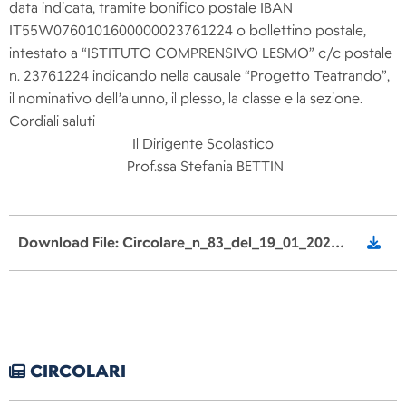
data indicata, tramite bonifico postale IBAN
IT55W0760101600000023761224 o bollettino postale,
intestato a “ISTITUTO COMPRENSIVO LESMO” c/c postale
n. 23761224 indicando nella causale “Progetto Teatrando”,
il nominativo dell’alunno, il plesso, la classe e la sezione.
Cordiali saluti
Il Dirigente Scolastico
Prof.ssa Stefania BETTIN
Download File: Circolare_n_83_del_19_01_2021_progetti_Scuola_Primaria_signed.pdf
CIRCOLARI