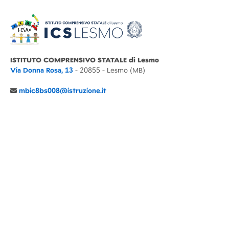
ISTITUTO COMPRENSIVO STATALE di Lesmo
Via Donna Rosa, 13
- 20855 - Lesmo (MB)
mbic8bs008@istruzione.it
039 6065803
Cod.Mecc. MBIC8BS008
C.F. 94030860152 Cod. Un. P.A. UFIMUQ
CONTATTI
CHI SIAMO
DIDATTICA
NEWS
NOTE LEGALI
PRIVACY
COOKIE POLICY
DICHIARAZIONE AGID