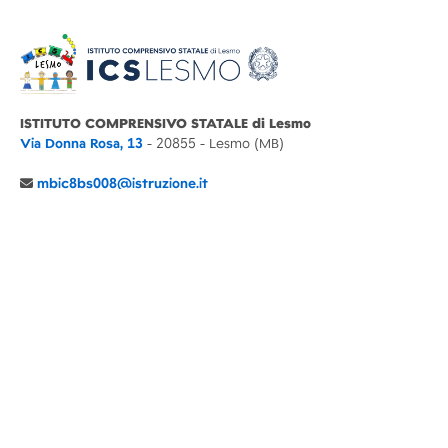
ISTITUTO COMPRENSIVO STATALE di Lesmo
Via Donna Rosa, 13
- 20855 - Lesmo (MB)
mbic8bs008@istruzione.it
039 6065803
Cod.Mecc. MBIC8BS008
C.F. 94030860152 Cod. Un. P.A. UFIMUQ
CONTATTI
CHI SIAMO
DIDATTICA
NEWS
NOTE LEGALI
PRIVACY
COOKIE POLICY
DICHIARAZIONE AGID