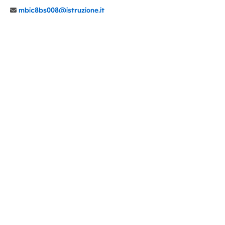
mbic8bs008@istruzione.it
039 6065803
Cod.Mecc. MBIC8BS008
C.F. 94030860152 Cod. Un. P.A. UFIMUQ
CONTATTI
CHI SIAMO
DIDATTICA
NEWS
NOTE LEGALI
PRIVACY
COOKIE POLICY
DICHIARAZIONE AGID
GENITORI
DOCENTI
PERSONALE ATA
ACCESSO