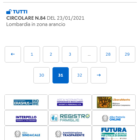
TUTTI
CIRCOLARE N.84
DEL 23/01/2021
Lombardia in zona arancio
1
2
3
...
28
29
30
31
32