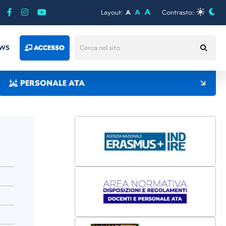
A
A
Layout:
A
Contrasto:
WS
ACCESSO
PERSONALE ATA