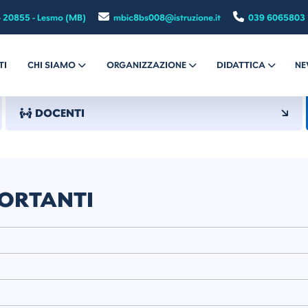
- 20855 - Lesmo (MB)
mbic8bs008@istruzione.it
039 6065803
TI
CHI SIAMO
ORGANIZZAZIONE
DIDATTICA
NE
DOCENTI
ORTANTI