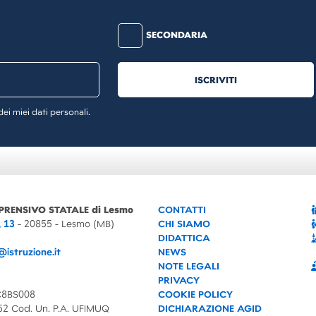
SECONDARIA
ISCRIVITI
i miei dati personali.
PRENSIVO STATALE di Lesmo
CONTATTI
, 13
- 20855 - Lesmo (MB)
CHI SIAMO
DIDATTICA
istruzione.it
NEWS
NOTE LEGALI
PRIVACY
C8BS008
COOKIE POLICY
52 Cod. Un. P.A. UFIMUQ
DICHIARAZIONE AGID