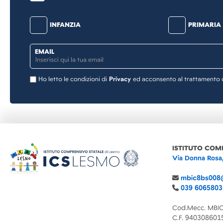
INFANZIA
PRIMARIA
EMAIL
Ho letto le condizioni di
Privacy
ed acconsento al trattamento de
ISTITUTO COM
Via Donna Rosa
mbic8bs008@
039 6065803
Cod.Mecc. MBI
C.F. 940308601