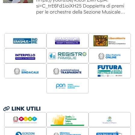
https://youtu.be/RJB3FZM7CpA?
si=C_trE6Fd1ioiXH25 Doppietta di premi
per le orchestre della Sezione Musicale…
LINK UTILI