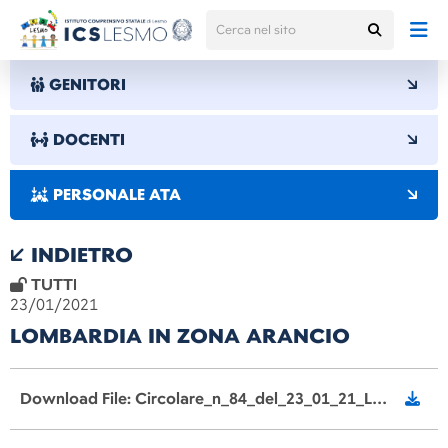
GENITORI
DOCENTI
PERSONALE ATA
INDIETRO
TUTTI
23/01/2021
LOMBARDIA IN ZONA ARANCIO
Download File: Circolare_n_84_del_23_01_21_Lombardia_zona_arancio_ripresa_attivit%C3%A0_didattiche_signed.pdf