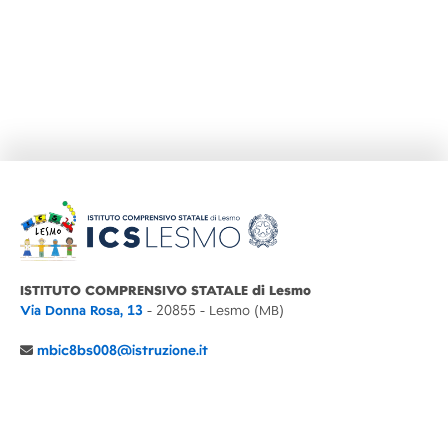
ISTITUTO COMPRENSIVO STATALE di Lesmo
Via Donna Rosa, 13
- 20855 - Lesmo (MB)
mbic8bs008@istruzione.it
039 6065803
Cod.Mecc. MBIC8BS008
C.F. 94030860152 Cod. Un. P.A. UFIMUQ