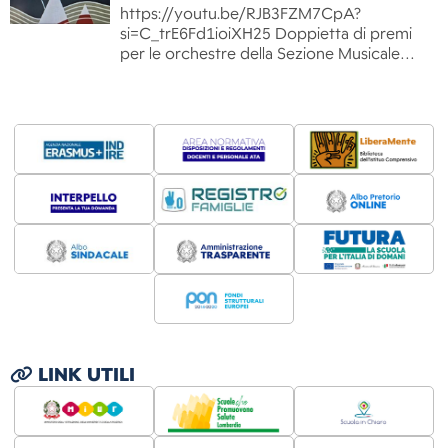
https://youtu.be/RJB3FZM7CpA?
si=C_trE6Fd1ioiXH25 Doppietta di premi
per le orchestre della Sezione Musicale…
LINK UTILI