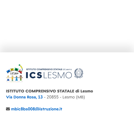
ISTITUTO COMPRENSIVO STATALE di Lesmo
Via Donna Rosa, 13
- 20855 - Lesmo (MB)
mbic8bs008@istruzione.it
039 6065803
Cod.Mecc. MBIC8BS008
C.F. 94030860152 Cod. Un. P.A. UFIMUQ