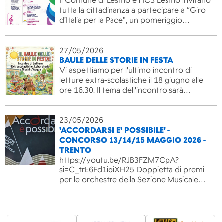
Il Comune di Lesmo e l’ICS Lesmo invitano
tutta la cittadinanza a partecipare a “Giro
d’Italia per la Pace”, un pomeriggio…
27/05/2026
BAULE DELLE STORIE IN FESTA
Vi aspettiamo per l'ultimo incontro di
letture extra-scolastiche il 18 giugno alle
ore 16.30. Il tema dell'incontro sarà…
23/05/2026
'ACCORDARSI E' POSSIBILE' -
CONCORSO 13/14/15 MAGGIO 2026 -
TRENTO
https://youtu.be/RJB3FZM7CpA?
si=C_trE6Fd1ioiXH25 Doppietta di premi
per le orchestre della Sezione Musicale…