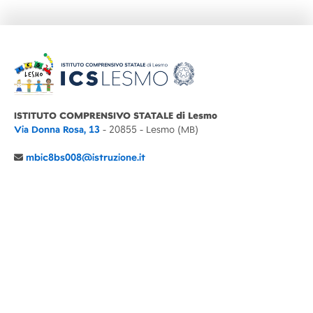
ISTITUTO COMPRENSIVO STATALE di Lesmo
Via Donna Rosa, 13
- 20855 - Lesmo (MB)
mbic8bs008@istruzione.it
039 6065803
Cod.Mecc. MBIC8BS008
C.F. 94030860152 Cod. Un. P.A. UFIMUQ
CONTATTI
CHI SIAMO
DIDATTICA
NEWS
NOTE LEGALI
PRIVACY