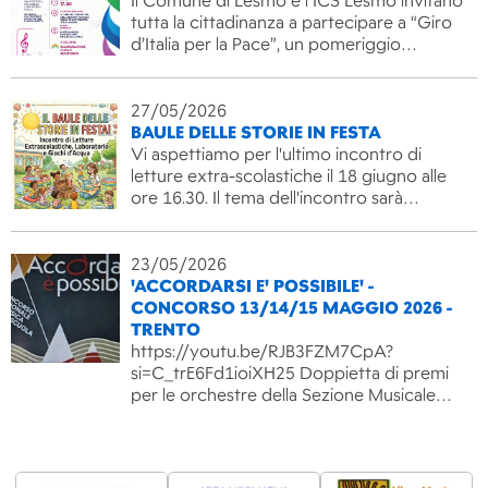
Il Comune di Lesmo e l’ICS Lesmo invitano
tutta la cittadinanza a partecipare a “Giro
d’Italia per la Pace”, un pomeriggio…
27/05/2026
BAULE DELLE STORIE IN FESTA
Vi aspettiamo per l'ultimo incontro di
letture extra-scolastiche il 18 giugno alle
ore 16.30. Il tema dell'incontro sarà…
23/05/2026
'ACCORDARSI E' POSSIBILE' -
CONCORSO 13/14/15 MAGGIO 2026 -
TRENTO
https://youtu.be/RJB3FZM7CpA?
si=C_trE6Fd1ioiXH25 Doppietta di premi
per le orchestre della Sezione Musicale…