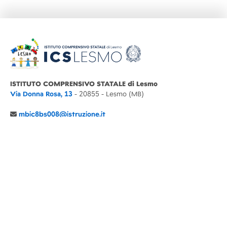
ISTITUTO COMPRENSIVO STATALE di Lesmo
Via Donna Rosa, 13
- 20855 - Lesmo (MB)
mbic8bs008@istruzione.it
039 6065803
Cod.Mecc. MBIC8BS008
C.F. 94030860152 Cod. Un. P.A. UFIMUQ
CONTATTI
CHI SIAMO
DIDATTICA
NEWS
NOTE LEGALI
PRIVACY