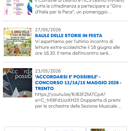
Il Comune di Lesmo e l’ICS Lesmo invitano
tutta la cittadinanza a partecipare a “Giro
d’Italia per la Pace”, un pomeriggio…
27/05/2026
BAULE DELLE STORIE IN FESTA
Vi aspettiamo per l'ultimo incontro di
letture extra-scolastiche il 18 giugno alle
ore 16.30. Il tema dell'incontro sarà…
23/05/2026
'ACCORDARSI E' POSSIBILE' -
CONCORSO 13/14/15 MAGGIO 2026 -
TRENTO
https://youtu.be/RJB3FZM7CpA?
si=C_trE6Fd1ioiXH25 Doppietta di premi
per le orchestre della Sezione Musicale…