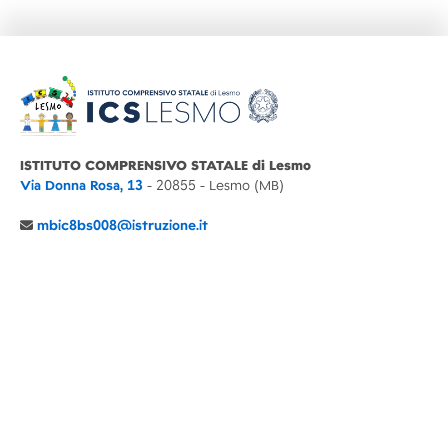
ISTITUTO COMPRENSIVO STATALE di Lesmo
Via Donna Rosa, 13
- 20855 - Lesmo (MB)
mbic8bs008@istruzione.it
039 6065803
Cod.Mecc. MBIC8BS008
C.F. 94030860152 Cod. Un. P.A. UFIMUQ
CONTATTI
CHI SIAMO
DIDATTICA
NEWS
NOTE LEGALI
PRIVACY