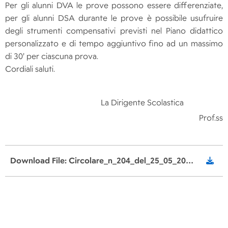
Per gli alunni DVA le prove possono essere differenziate,
per gli alunni DSA durante le prove è possibile usufruire
degli strumenti compensativi previsti nel Piano didattico
personalizzato e di tempo aggiuntivo fino ad un massimo
di 30’ per ciascuna prova.
Cordiali saluti.
La Dirigente Scolastica
Prof.ssa 
Download File: Circolare_n_204_del_25_05_2024_SLE_orario_07_06_24_documento_di_valutazione_esami_classi_terze.pdf