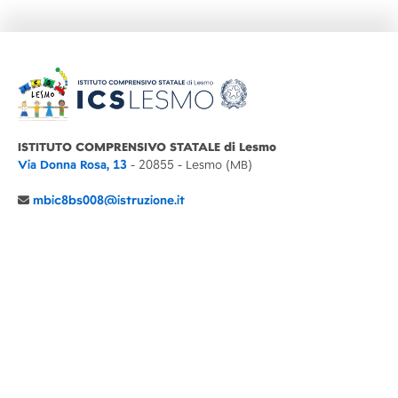
ISTITUTO COMPRENSIVO STATALE di Lesmo
Via Donna Rosa, 13
- 20855 - Lesmo (MB)
mbic8bs008@istruzione.it
039 6065803
Cod.Mecc. MBIC8BS008
C.F. 94030860152 Cod. Un. P.A. UFIMUQ
CONTATTI
CHI SIAMO
DIDATTICA
NEWS
NOTE LEGALI
PRIVACY