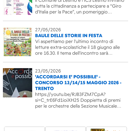
Il Comune di Lesmo e l’ICS Lesmo invitano
tutta la cittadinanza a partecipare a “Giro
d’Italia per la Pace”, un pomeriggio…
27/05/2026
BAULE DELLE STORIE IN FESTA
Vi aspettiamo per l'ultimo incontro di
letture extra-scolastiche il 18 giugno alle
ore 16.30. Il tema dell'incontro sarà…
23/05/2026
'ACCORDARSI E' POSSIBILE' -
CONCORSO 13/14/15 MAGGIO 2026 -
TRENTO
https://youtu.be/RJB3FZM7CpA?
si=C_trE6Fd1ioiXH25 Doppietta di premi
per le orchestre della Sezione Musicale…