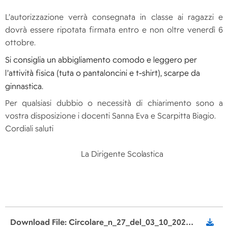
L’autorizzazione verrà consegnata in classe ai ragazzi e
dovrà essere ripotata firmata entro e non oltre venerdì 6
ottobre.
Si consiglia un abbigliamento comodo e leggero per
l’attività fisica (tuta o pantaloncini e t-shirt), scarpe da
ginnastica.
Per qualsiasi dubbio o necessità di chiarimento sono a
vostra disposizione i docenti Sanna Eva e Scarpitta Biagio.
Cordiali saluti
La
D
ir
ig
ente Sc
o
l
asti
c
a
Download File: Circolare_n_27_del_03_10_2023_Uscita_Assago.pdf