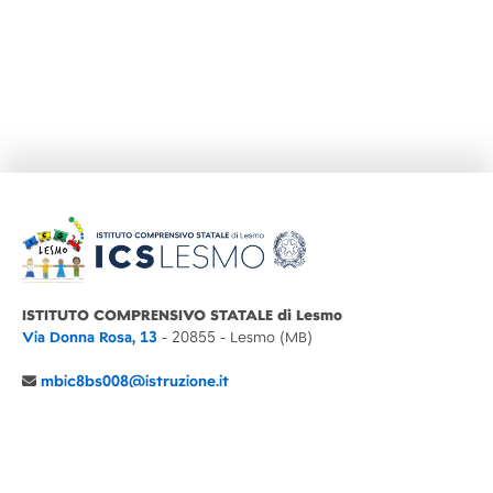
ISTITUTO COMPRENSIVO STATALE di Lesmo
Via Donna Rosa, 13
- 20855 - Lesmo (MB)
mbic8bs008@istruzione.it
039 6065803
Cod.Mecc. MBIC8BS008
C.F. 94030860152 Cod. Un. P.A. UFIMUQ