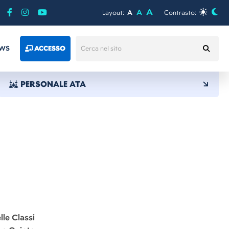
A
A
Layout:
A
Contrasto:
WS
ACCESSO
PERSONALE ATA
le Classi