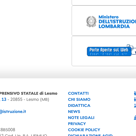
PRENSIVO STATALE di Lesmo
CONTATTI
, 13
- 20855 - Lesmo (MB)
CHI SIAMO
DIDATTICA
istruzione.it
NEWS
NOTE LEGALI
PRIVACY
C8BS008
COOKIE POLICY
52 Cod. Un. P.A. UFIMUQ
DICHIARAZIONE AGID