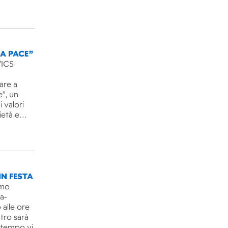
LA PACE”
’ICS
are a
e”, un
 valori
rietà e…
IN FESTA
imo
ra-
 alle ore
ntro sarà
l tempo vi