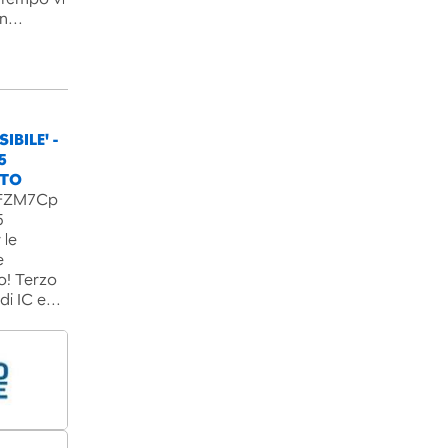
un…
IBILE' -
5
NTO
B3FZM7Cp
5
 le
e
o! Terzo
 di IC e…