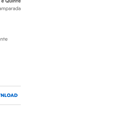
 e Quinte
Camparada
ente
NLOAD