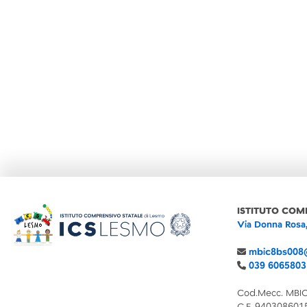
ISTITUTO COM
Via Donna Rosa
mbic8bs008@
039 6065803
Cod.Mecc. MBI
C.F. 940308601