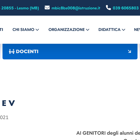
- 20855 - Lesmo (MB)
mbic8bs008@istruzione.it
039 6065803
TI
CHI SIAMO
ORGANIZZAZIONE
DIDATTICA
NE
DOCENTI
 E V
21
AI GENITORI degli alunni del