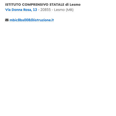
ISTITUTO COMPRENSIVO STATALE di Lesmo
Via Donna Rosa, 13
- 20855 - Lesmo (MB)
mbic8bs008@istruzione.it
039 6065803
Cod.Mecc. MBIC8BS008
C.F. 94030860152 Cod. Un. P.A. UFIMUQ
CONTATTI
CHI SIAMO
DIDATTICA
NEWS
NOTE LEGALI
PRIVACY
COOKIE POLICY
DICHIARAZIONE AGID
GENITORI
DOCENTI
PERSONALE ATA
ACCESSO