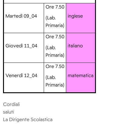
Ore 7.50
Martedì 09_04
inglese
(Lab.
Primaria)
Ore 7.50
Giovedì 11_04
italiano
(Lab.
Primaria)
Ore 7.50
Venerdì 12_04
matematica
(Lab.
Primaria)
Cordiali
salu
La
D
ir
ig
ente Sc
o
l
asti
c
a