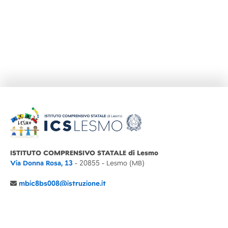
ISTITUTO COMPRENSIVO STATALE di Lesmo
Via Donna Rosa, 13
- 20855 - Lesmo (MB)
mbic8bs008@istruzione.it
039 6065803
Cod.Mecc. MBIC8BS008
C.F. 94030860152 Cod. Un. P.A. UFIMUQ