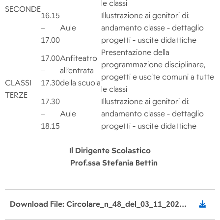
le classi
SECONDE
16.15
Illustrazione ai genitori di:
–
Aule
andamento classe - dettaglio
17.00
progetti - uscite didattiche
Presentazione della
17.00
Anfiteatro
programmazione disciplinare,
–
all’entrata
progetti e uscite comuni a tutte
CLASSI
17.30
della scuola
le classi
TERZE
17.30
Illustrazione ai genitori di:
–
Aule
andamento classe - dettaglio
18.15
progetti - uscite didattiche
Il Dirigente Scolastico
Prof.ssa Stefania Bettin
Download File: Circolare_n_48_del_03_11_2022_Consigli_di_classe_per_fasce_del_8_novembre_famiglie_pdf_pades.pdf