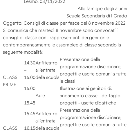
Lesmo, 03/11/2022
Alle famiglie degli alunni
Scuola Secondaria di I Grado
Oggetto: Consigli di classe per fasce del 8 novembre 2022
Si comunica che martedì 8 novembre sono convocati i
consigli di classe con i rappresentanti dei genitori e
contemporaneamente le assemblee di classe secondo la
seguente modalità:
Presentazione della
14.30
Anfiteatro
programmazione disciplinare,
–
all’entrata
progetti e uscite comuni a tutte
CLASSI
15.00
della scuola
le classi
PRIME
15.00
Illustrazione ai genitori di:
–
Aule
andamento classe - dettaglio
15.45
progetti - uscite didattiche
Presentazione della
15.45
Anfiteatro
programmazione disciplinare,
–
all’entrata
progetti e uscite comuni a tutte
CLASSI
16.15
della scuola