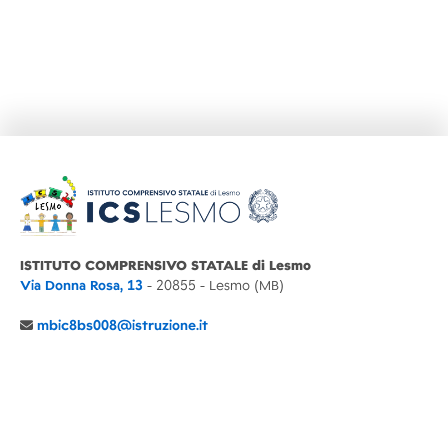
ISTITUTO COMPRENSIVO STATALE di Lesmo
Via Donna Rosa, 13
- 20855 - Lesmo (MB)
mbic8bs008@istruzione.it
039 6065803
Cod.Mecc. MBIC8BS008
C.F. 94030860152 Cod. Un. P.A. UFIMUQ
CONTATTI