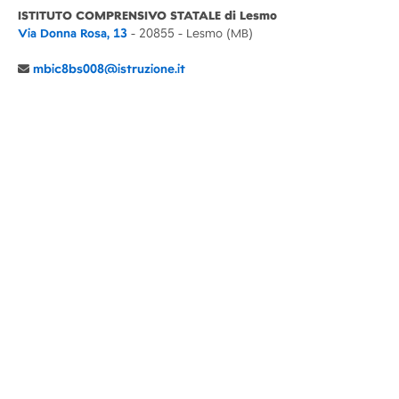
ISTITUTO COMPRENSIVO STATALE di Lesmo
Via Donna Rosa, 13
- 20855 - Lesmo (MB)
mbic8bs008@istruzione.it
039 6065803
Cod.Mecc. MBIC8BS008
C.F. 94030860152 Cod. Un. P.A. UFIMUQ
CONTATTI
CHI SIAMO
DIDATTICA
NEWS
NOTE LEGALI
PRIVACY
COOKIE POLICY
DICHIARAZIONE AGID
GENITORI
DOCENTI
PERSONALE ATA
ACCESSO