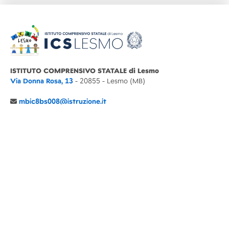
ISTITUTO COMPRENSIVO STATALE di Lesmo
Via Donna Rosa, 13
- 20855 - Lesmo (MB)
mbic8bs008@istruzione.it
039 6065803
Cod.Mecc. MBIC8BS008
C.F. 94030860152 Cod. Un. P.A. UFIMUQ
CONTATTI
CHI SIAMO
DIDATTICA
NEWS
NOTE LEGALI
PRIVACY
COOKIE POLICY