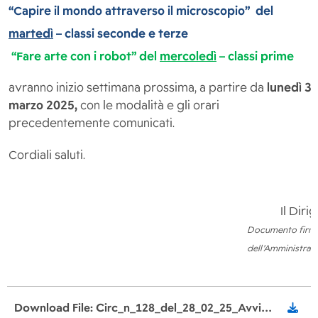
“Capire il mondo attraverso il microscopio” del
martedì
– classi seconde e terze
“Fare arte con i robot” del
mercoledì
– classi prime
avranno inizio settimana prossima, a partire da
lunedì 3
marzo 2025,
con le modalità e gli orari
precedentemente comunicati.
Cordiali saluti.
Il Diri
Documento firmat
dell’Amministraz
Download File: Circ_n_128_del_28_02_25_Avvio_corsi_STEM.pdf