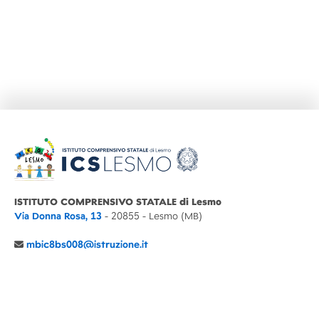
ISTITUTO COMPRENSIVO STATALE di Lesmo
Via Donna Rosa, 13
- 20855 - Lesmo (MB)
mbic8bs008@istruzione.it
039 6065803
Cod.Mecc. MBIC8BS008
C.F. 94030860152 Cod. Un. P.A. UFIMUQ