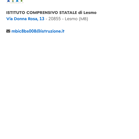
ISTITUTO COMPRENSIVO STATALE di Lesmo
Via Donna Rosa, 13
- 20855 - Lesmo (MB)
mbic8bs008@istruzione.it
039 6065803
Cod.Mecc. MBIC8BS008
C.F. 94030860152 Cod. Un. P.A. UFIMUQ
CONTATTI
CHI SIAMO
DIDATTICA
NEWS
NOTE LEGALI
PRIVACY
COOKIE POLICY
DICHIARAZIONE AGID
GENITORI
DOCENTI
PERSONALE ATA