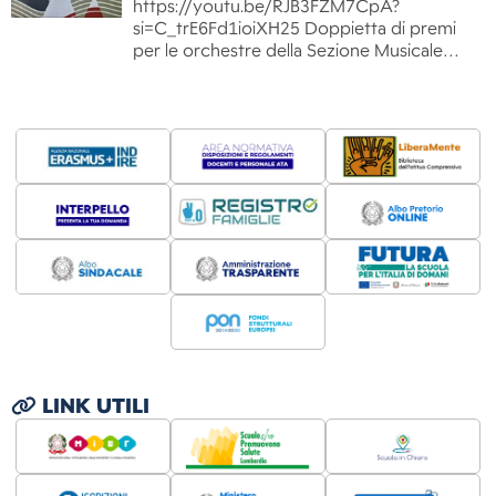
https://youtu.be/RJB3FZM7CpA?
si=C_trE6Fd1ioiXH25 Doppietta di premi
per le orchestre della Sezione Musicale…
LINK UTILI