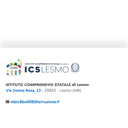
ISTITUTO COMPRENSIVO STATALE di Lesmo
Via Donna Rosa, 13
- 20855 - Lesmo (MB)
mbic8bs008@istruzione.it
039 6065803
Cod.Mecc. MBIC8BS008
C.F. 94030860152 Cod. Un. P.A. UFIMUQ