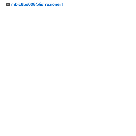
mbic8bs008@istruzione.it
039 6065803
Cod.Mecc. MBIC8BS008
C.F. 94030860152 Cod. Un. P.A. UFIMUQ
CONTATTI
CHI SIAMO
DIDATTICA
NEWS
NOTE LEGALI
PRIVACY
COOKIE POLICY
DICHIARAZIONE AGID
GENITORI
DOCENTI
PERSONALE ATA
ACCESSO