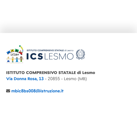
ISTITUTO COMPRENSIVO STATALE di Lesmo
Via Donna Rosa, 13
- 20855 - Lesmo (MB)
mbic8bs008@istruzione.it
039 6065803
Cod.Mecc. MBIC8BS008
C.F. 94030860152 Cod. Un. P.A. UFIMUQ
CONTATTI
CHI SIAMO