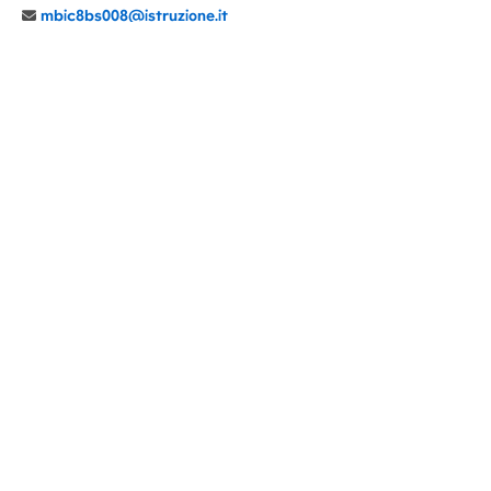
mbic8bs008@istruzione.it
039 6065803
Cod.Mecc. MBIC8BS008
C.F. 94030860152 Cod. Un. P.A. UFIMUQ
CONTATTI
CHI SIAMO
DIDATTICA
NEWS
NOTE LEGALI
PRIVACY
COOKIE POLICY
DICHIARAZIONE AGID
GENITORI
DOCENTI
PERSONALE ATA
ACCESSO