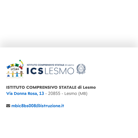
ISTITUTO COMPRENSIVO STATALE di Lesmo
Via Donna Rosa, 13
- 20855 - Lesmo (MB)
mbic8bs008@istruzione.it
039 6065803
Cod.Mecc. MBIC8BS008
C.F. 94030860152 Cod. Un. P.A. UFIMUQ