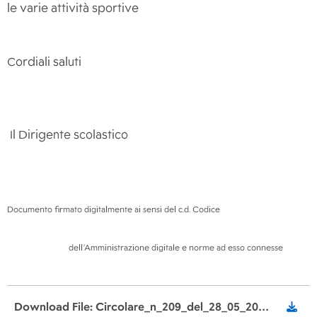
le varie attività sportive
Cordiali saluti
Il Dirigente scolastico
P
Documento firmato digitalmente ai sensi del c.d. Codice
dell’Amministrazione digitale e norme ad esso connesse
Download File: Circolare_n_209_del_28_05_2026_Giornate_dello_sport.pdf