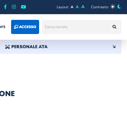
A
A
Layout:
A
Contrasto:
WS
ACCESSO
PERSONALE ATA
IONE