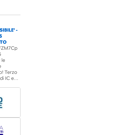
IBILE' -
5
NTO
B3FZM7Cp
5
 le
e
o! Terzo
 di IC e…