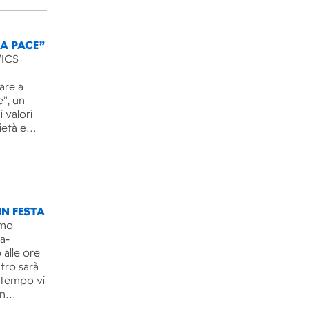
LA PACE”
’ICS
are a
e”, un
 valori
rietà e…
IN FESTA
imo
ra-
 alle ore
ntro sarà
l tempo vi
un…