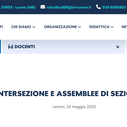
- 20855 - Lesmo (MB)
mbic8bs008@istruzione.it
039 6065803
TI
CHI SIAMO
ORGANIZZAZIONE
DIDATTICA
NE
DOCENTI
TERSEZIONE E ASSEMBLEE DI SEZ
maggio 2026