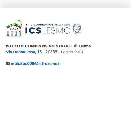
ISTITUTO COMPRENSIVO STATALE di Lesmo
Via Donna Rosa, 13
- 20855 - Lesmo (MB)
mbic8bs008@istruzione.it
039 6065803
Cod.Mecc. MBIC8BS008
C.F. 94030860152 Cod. Un. P.A. UFIMUQ
CONTATTI
CHI SIAMO
DIDATTICA
NEWS
NOTE LEGALI
PRIVACY