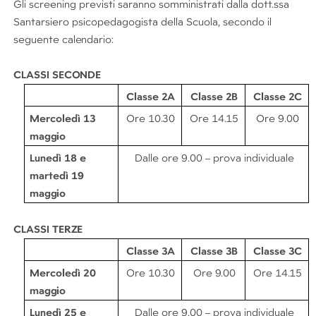
Gli screening previsti saranno somministrati dalla dott.ssa
Santarsiero psicopedagogista della Scuola, secondo il
seguente
calendario:
CLASSI
SECONDE
Classe
2A
Classe
2B
Classe
2C
Mercoledì 13
Ore
10.30
Ore
14.15
Ore
9.00
maggio
Lunedì 18 e
Dalle ore 9.00 – prova individuale
martedì 19
maggio
CLASSI
TERZE
Classe
3A
Classe
3B
Classe
3C
Mercoledì 20
Ore
10.30
Ore
9.00
Ore
14.15
maggio
Lunedì 25 e
Dalle ore 9.00 – prova individuale