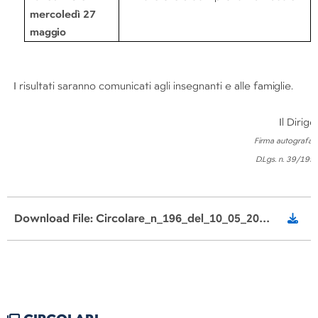
mercoledì 27
maggio
I risultati saranno comunicati agli insegnanti e alle
famiglie.
Il Dirig
Firma autografa sos
D.Lgs. n. 39/199
Download File: Circolare_n_196_del_10_05_2025_Screening_Scuola_Primaria_di_Lesmo.pdf