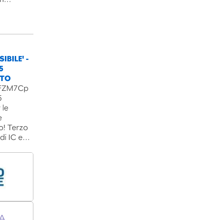
IBILE' -
5
NTO
B3FZM7Cp
5
 le
e
o! Terzo
 di IC e…