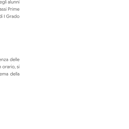
egli alunni
lassi Prime
di I Grado
enza delle
orario, si
tema della