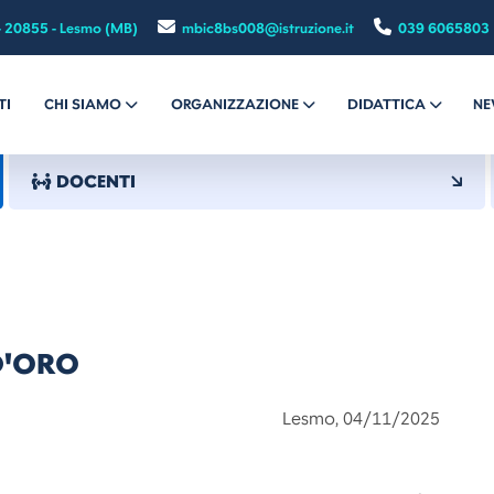
- 20855 - Lesmo (MB)
mbic8bs008@istruzione.it
039 6065803
TI
CHI SIAMO
ORGANIZZAZIONE
DIDATTICA
NE
DOCENTI
D'ORO
mo, 04/11/2025