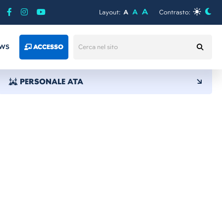
A
A
Layout:
A
Contrasto:
WS
ACCESSO
PERSONALE ATA