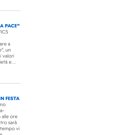
LA PACE”
’ICS
are a
e”, un
 valori
rietà e…
IN FESTA
imo
ra-
 alle ore
ntro sarà
l tempo vi
un…