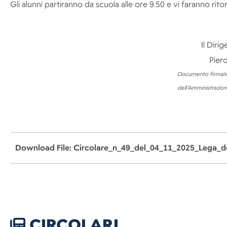
Gli alunni partiranno da scuola alle ore 9.50 e vi faranno rito
Il Diri
Piero 
Documento firmato 
dell’Amministrazio
Download File: Circolare_n_49_del_04_11_2025_Lega_de
CIRCOLARI