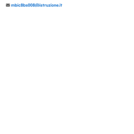
mbic8bs008@istruzione.it
039 6065803
Cod.Mecc. MBIC8BS008
C.F. 94030860152 Cod. Un. P.A. UFIMUQ
CONTATTI
CHI SIAMO
DIDATTICA
NEWS
NOTE LEGALI
PRIVACY
COOKIE POLICY
DICHIARAZIONE AGID
GENITORI
DOCENTI
PERSONALE ATA
ACCESSO