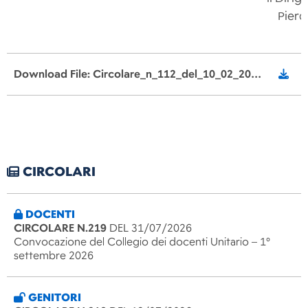
Piero 
Download File: Circolare_n_112_del_10_02_2025_assemblea_di_classe_Scuola_Primaria.pdf
CIRCOLARI
DOCENTI
CIRCOLARE N.219
DEL 31/07/2026
Convocazione del Collegio dei docenti Unitario – 1°
settembre 2026
GENITORI