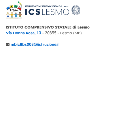
ISTITUTO COMPRENSIVO STATALE di Lesmo
Via Donna Rosa, 13
- 20855 - Lesmo (MB)
mbic8bs008@istruzione.it
039 6065803
Cod.Mecc. MBIC8BS008
C.F. 94030860152 Cod. Un. P.A. UFIMUQ
CONTATTI
CHI SIAMO
DIDATTICA
NEWS
NOTE LEGALI
PRIVACY
COOKIE POLICY
DICHIARAZIONE AGID
GENITORI