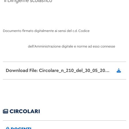
Il Dirigente scolastico
P
Documento firmato digitalmente ai sensi del c.d. Codice
dell’Amministrazione digitale e norme ad esso connesse
Download File: Circolare_n_210_del_30_05_2026_Progetto_di_orientamento_settembre2026.pdf
CIRCOLARI