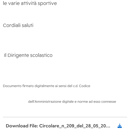
le varie attività sportive
Cordiali saluti
Il Dirigente scolastico
P
Documento firmato digitalmente ai sensi del c.d. Codice
dell’Amministrazione digitale e norme ad esso connesse
Download File: Circolare_n_209_del_28_05_2026_Giornate_dello_sport.pdf