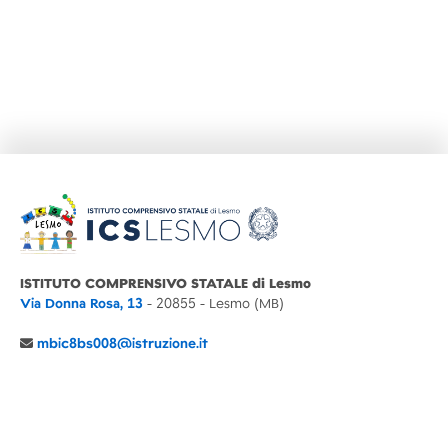
ISTITUTO COMPRENSIVO STATALE di Lesmo
Via Donna Rosa, 13
- 20855 - Lesmo (MB)
mbic8bs008@istruzione.it
039 6065803
Cod.Mecc. MBIC8BS008
C.F. 94030860152 Cod. Un. P.A. UFIMUQ