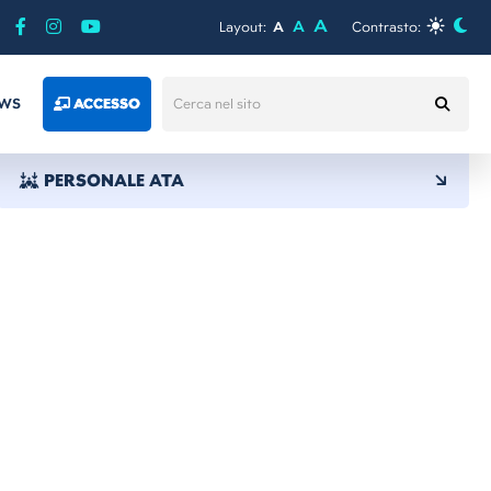
A
A
Layout:
A
Contrasto:
WS
ACCESSO
PERSONALE ATA