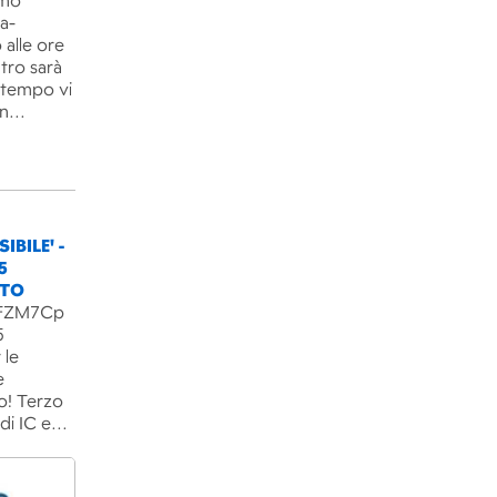
imo
ra-
 alle ore
ntro sarà
l tempo vi
un…
IBILE' -
5
NTO
B3FZM7Cp
5
 le
e
o! Terzo
 di IC e…