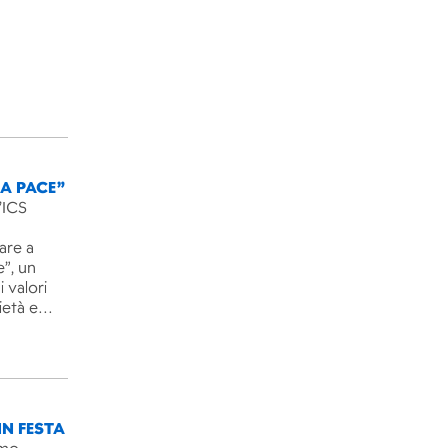
LA PACE”
’ICS
are a
e”, un
 valori
rietà e…
IN FESTA