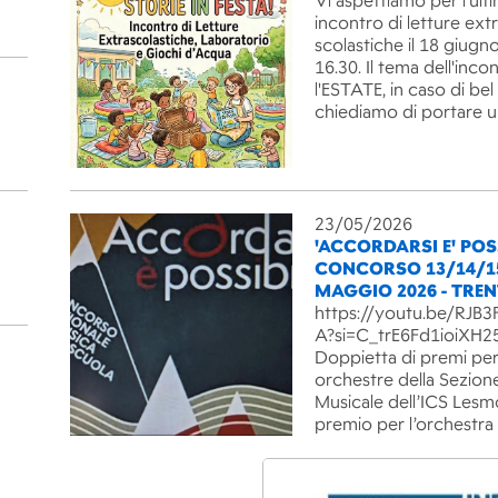
Vi aspettiamo per l'ult
incontro di letture ext
scolastiche il 18 giugno
16.30. Il tema dell'inco
l'ESTATE, in caso di be
chiediamo di portare 
23/05/2026
'ACCORDARSI E' POSS
CONCORSO 13/14/1
MAGGIO 2026 - TRE
https://youtu.be/RJ
A?si=C_trE6Fd1ioiXH2
Doppietta di premi per
orchestre della Sezion
Musicale dell’ICS Lesm
premio per l’orchestra