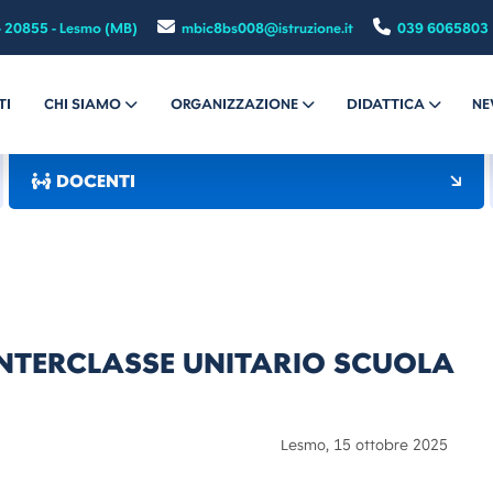
- 20855 - Lesmo (MB)
mbic8bs008@istruzione.it
039 6065803
TI
CHI SIAMO
ORGANIZZAZIONE
DIDATTICA
NE
DOCENTI
NTERCLASSE UNITARIO SCUOLA
mo, 15 ottobre 2025