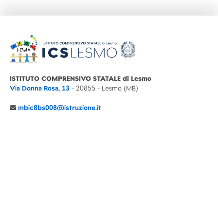
ISTITUTO COMPRENSIVO STATALE di Lesmo
Via Donna Rosa, 13
- 20855 - Lesmo (MB)
mbic8bs008@istruzione.it
039 6065803
Cod.Mecc. MBIC8BS008
C.F. 94030860152 Cod. Un. P.A. UFIMUQ
CONTATTI
CHI SIAMO
DIDATTICA
NEWS
NOTE LEGALI
PRIVACY