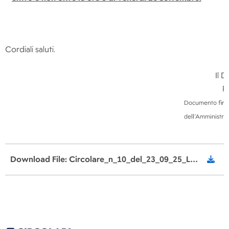
Cordiali saluti.
Il Dirigen
Piero 
Documento firmat
dell’Amministra
Download File: Circolare_n_10_del_23_09_25_Laboratori_Tempo_Prolungato.pdf