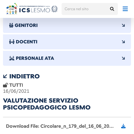
GENITORI
DOCENTI
PERSONALE ATA
INDIETRO
TUTTI
16/06/2021
VALUTAZIONE SERVIZIO
PSICOPEDAGOGICO LESMO
Download File: Circolare_n_179_del_16_06_2021_Questionario_di_gradimento_servizio_psicopedagogico_genitori_ILE_PLE_signed.pdf