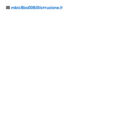
mbic8bs008@istruzione.it
039 6065803
Cod.Mecc. MBIC8BS008
C.F. 94030860152 Cod. Un. P.A. UFIMUQ
CONTATTI
CHI SIAMO
DIDATTICA
NEWS
NOTE LEGALI
PRIVACY
COOKIE POLICY
DICHIARAZIONE AGID
GENITORI
DOCENTI
PERSONALE ATA
ACCESSO