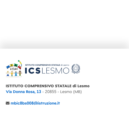
ISTITUTO COMPRENSIVO STATALE di Lesmo
Via Donna Rosa, 13
- 20855 - Lesmo (MB)
mbic8bs008@istruzione.it
039 6065803
Cod.Mecc. MBIC8BS008
C.F. 94030860152 Cod. Un. P.A. UFIMUQ