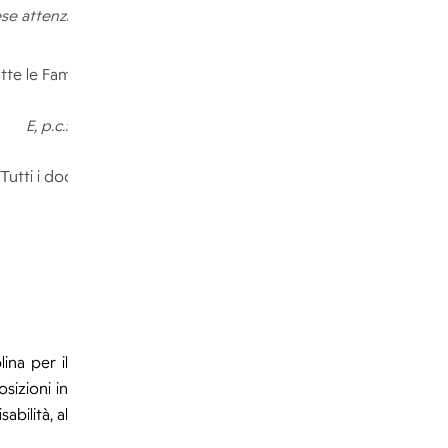
ese attenzione di:
tte le Famiglie
E, p.c.:
Tutti i docenti
Atti
ina per il
osizioni in
bilità, al