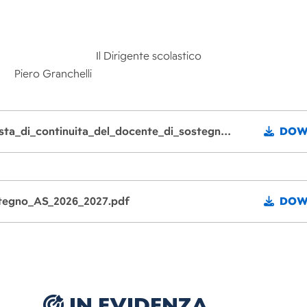
scolastico
Piero Granchelli
Download File: Circolare_n_159_del_30_03_2026_Richiesta_di_continuita_del_docente_di_sostegno_a_s_2026_2027.pdf
DOW
stegno_AS_2026_2027.pdf
DOW
IN EVIDENZA