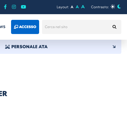
A
A
Layout:
A
Contrasto:
WS
ACCESSO
PERSONALE ATA
ER