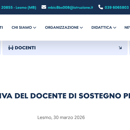
- 20855 - Lesmo (MB)
mbic8bs008@istruzione.it
039 6065803
TI
CHI SIAMO
ORGANIZZAZIONE
DIDATTICA
NE
DOCENTI
IVA DEL DOCENTE DI SOSTEGNO P
o, 30 marzo 2026