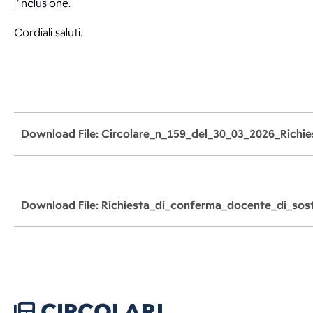
l’inclusione
.
Cordiali saluti.
Il Dirigente 
Download File: Richiesta_di_conferma_docente_di_so
CIRCOLARI