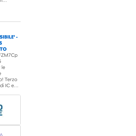
un…
IBILE' -
5
NTO
B3FZM7Cp
5
 le
e
o! Terzo
 di IC e…