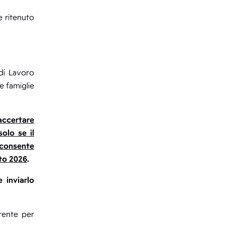
e ritenuto
 di Lavoro
e famiglie
accertare
olo se il
 consente
sto 2026
.
 inviarlo
erente per