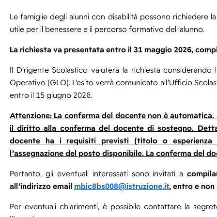
Le famiglie degli alunni con disabilità possono richiedere 
utile per il benessere e il percorso formativo dell’alunno.
La richiesta va presentata entro il 31 maggio 2026, compi
Il Dirigente Scolastico valuterà la richiesta considerando
Operativo (GLO). L’esito verrà comunicato all’Ufficio Scolast
entro il 15 giugno 2026.
Attenzione: La conferma del docente non è automatica. Sa
il diritto alla conferma del docente di sostegno. Dett
docente ha i requisiti previsti (titolo o esperienz
l’assegnazione del posto disponibile. La conferma del d
Pertanto, gli eventuali interessati sono invitati a
compila
all’indirizzo email
mbic8bs008@istruzione.it
, entro e non
Per eventuali chiarimenti, è possibile contattare la segr