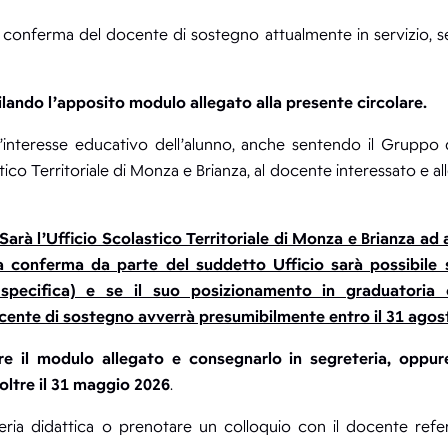
la conferma del docente di sostegno attualmente in servizio, s
lando l’apposito modulo allegato alla presente circolare.
 l’interesse educativo dell’alunno, anche sentendo il Gruppo
ico Territoriale di Monza e Brianza, al docente interessato e all
rà l’Ufficio Scolastico Territoriale di Monza e Brianza ad 
a conferma da parte del suddetto Ufficio sarà possibile s
a specifica) e se il suo posizionamento in graduatoria
ocente di sostegno avverrà presumibilmente entro il 31 ago
re il modulo allegato e consegnarlo in segreteria, oppure
 oltre il 31 maggio 2026
.
eteria didattica o prenotare un colloquio con il docente ref