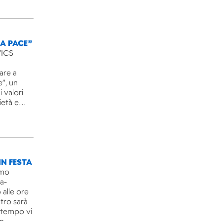
LA PACE”
’ICS
are a
e”, un
 valori
rietà e…
IN FESTA
imo
ra-
 alle ore
ntro sarà
l tempo vi