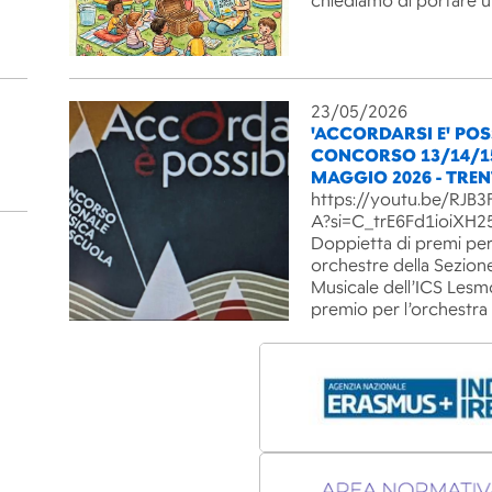
chiediamo di portare 
23/05/2026
'ACCORDARSI E' POSS
CONCORSO 13/14/1
MAGGIO 2026 - TRE
https://youtu.be/RJ
A?si=C_trE6Fd1ioiXH2
Doppietta di premi per
orchestre della Sezion
Musicale dell’ICS Lesm
premio per l’orchestra