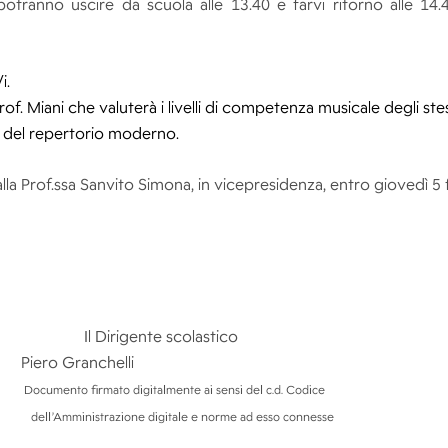
 potranno uscire da scuola alle 13.40 e farvi ritorno alle 14
i.
f. Miani che valuterà i livelli di competenza musicale degli stess
i del repertorio moderno.
alla Prof.ssa Sanvito Simona, in vicepresidenza, entro giovedì 5 
colastico
Piero Granchelli
Documento firmato digitalmente ai sensi del c.d. Codice
e norme ad esso connesse