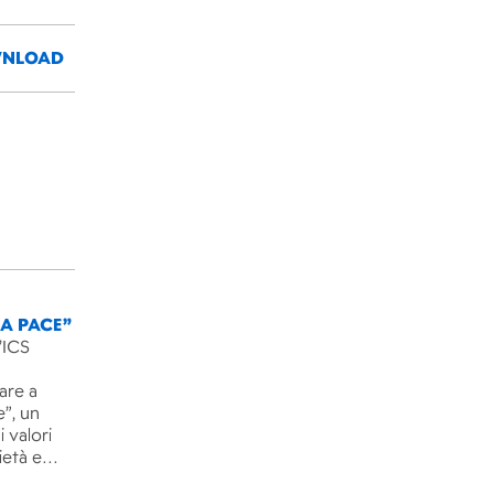
NLOAD
LA PACE”
’ICS
are a
e”, un
 valori
rietà e…