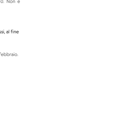
.40. Non è
i, al fine
febbraio.