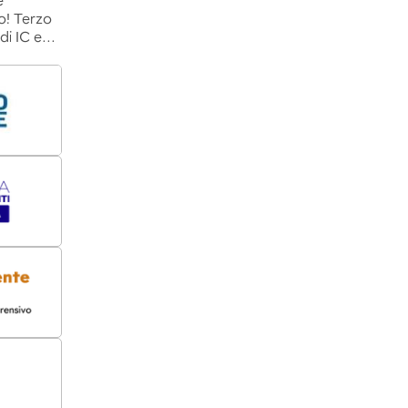
e
o! Terzo
 di IC e…