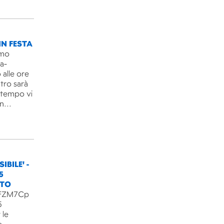
IN FESTA
imo
ra-
 alle ore
ntro sarà
l tempo vi
un…
IBILE' -
5
NTO
B3FZM7Cp
5
 le