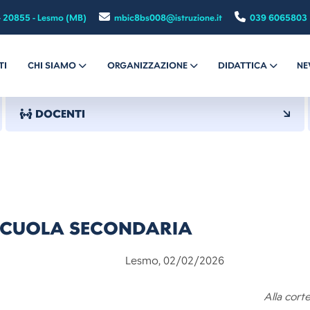
- 20855 - Lesmo (MB)
mbic8bs008@istruzione.it
039 6065803
TI
CHI SIAMO
ORGANIZZAZIONE
DIDATTICA
NE
DOCENTI
SCUOLA SECONDARIA
smo, 02/02/2026
Alla cort