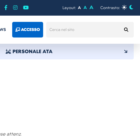
A
A
Layout:
A
Contrasto:
WS
ACCESSO
PERSONALE ATA
ese attenzione di: