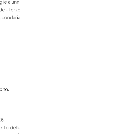
lie alunni
de - terze
econdaria
bito.
26.
etto delle