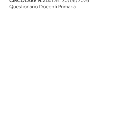
CIRCOLARE N.214
DEL 30/06/2026
Questionario Docenti Primaria