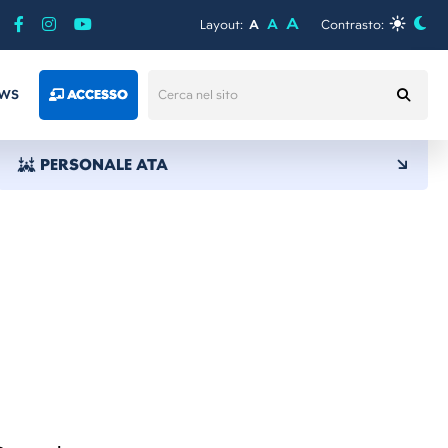
A
A
Layout:
A
Contrasto:
WS
ACCESSO
PERSONALE ATA