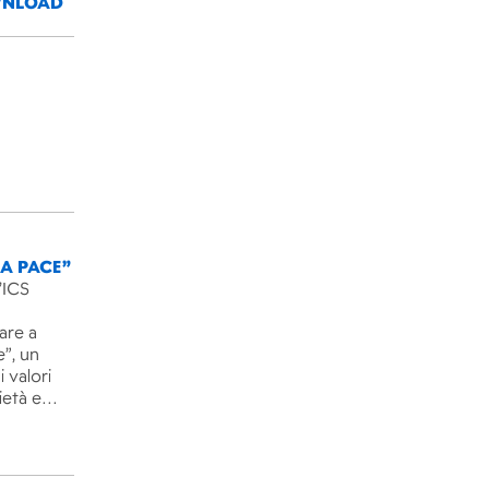
NLOAD
LA PACE”
’ICS
are a
e”, un
 valori
rietà e…