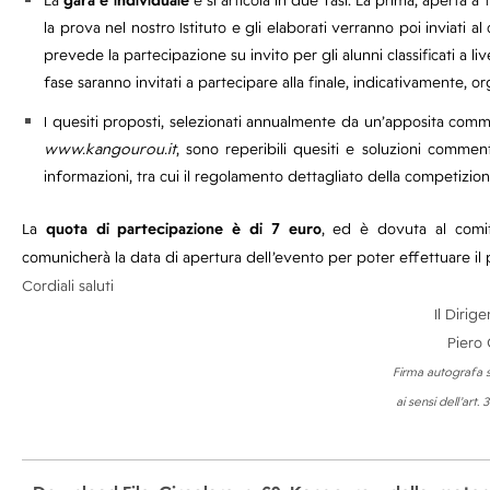
La
gara è individuale
e si articola in due fasi. La prima, aperta a t
la prova nel nostro Istituto e gli elaborati verranno poi inviati 
prevede la partecipazione su invito per gli alunni classificati a l
fase saranno invitati a partecipare alla finale, indicativamente, 
I quesiti proposti, selezionati annualmente da un’apposita commiss
www.kangourou.it
, sono reperibili quesiti e soluzioni commenta
informazioni, tra cui il regolamento dettagliato della competizion
La
quota di partecipazione è di 7 euro
, ed è dovuta al comit
comunicherà la data di apertura dell’evento per poter effettuare i
Cordiali salu
Il Dirig
Piero G
Firma autografa s
ai sensi dell’art.