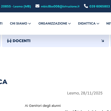
- 20855 - Lesmo (MB)
mbic8bs008@istruzione.it
039 6065803
TI
CHI SIAMO
ORGANIZZAZIONE
DIDATTICA
NE
DOCENTI
CA
Lesmo, 28/11/2025
n. 69
Ai Genitori degli alunni