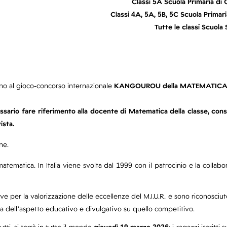
Classi 5A Scuola Primaria d
Classi 4A, 5A, 5B, 5C Scuola Primar
Tutte le classi Scuola
cono al gioco-concorso internazionale
KANGOUROU della MATEMATICA
ecessario fare riferimento alla docente di Matematica della classe, con
ista.
ne.
 matematica. In Italia viene svolta dal 1999 con il patrocinio e la collab
ve per la valorizzazione delle eccellenze del M.I.U.R. e sono riconosciut
za dell’aspetto educativo e divulgativo su quello competitivo.