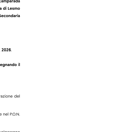
i Camparada
ia di Lesmo
 Secondaria
 2026
.
segnando il
orazione del
e nel P.O.N.