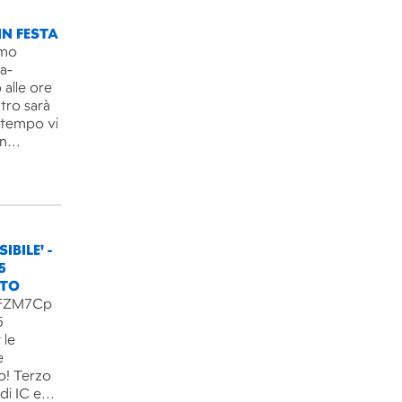
IN FESTA
imo
ra-
 alle ore
ntro sarà
l tempo vi
un…
IBILE' -
5
NTO
B3FZM7Cp
5
 le
e
o! Terzo
 di IC e…