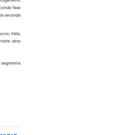
 svolgeranno
seconda fase
e la seconda
urou Italia,
molte altre
segreteria