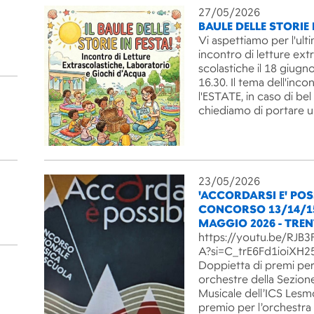
27/05/2026
BAULE DELLE STORIE 
Vi aspettiamo per l'ult
incontro di letture ext
scolastiche il 18 giugno
16.30. Il tema dell'inco
l'ESTATE, in caso di be
chiediamo di portare 
23/05/2026
'ACCORDARSI E' POSS
CONCORSO 13/14/1
MAGGIO 2026 - TRE
https://youtu.be/RJ
A?si=C_trE6Fd1ioiXH2
Doppietta di premi per
orchestre della Sezion
Musicale dell’ICS Lesm
premio per l’orchestra