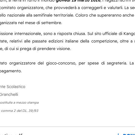
utti, si terrà in tutto il mondo
giovedì 19 marzo 2026
; i ragazzi iscritti
al comitato organizzatore, che provvederà a correggerli e valutarli. La 
ivello nazionale alla semifinale territoriale. Coloro che supereranno anch
organizzata nel mese di settembre.
ione internazionale, sono a risposta chiusa. Sul sito ufficiale di Kango
te, relativi alle passate edizioni italiane della competizione, oltre a 
e, di cui si prega di prendere visione.
ato organizzatore del gioco-concorso, per spese di segreteria. La 
l pagamento.
ti
ente Scolastico
ranchelli
ostituita a mezzo stampa
 3 comma 2 del D.L. 39/93